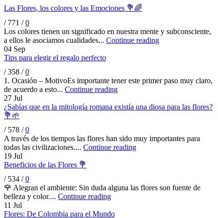
Las Flores, los colores y las Emociones 💐🌈
/
771
/
0
Los colores tienen un significado en nuestra mente y subconsciente,
a ellos le asociamos cualidades...
Continue reading
04
Sep
Tips para elegir el regalo perfecto
/
358
/
0
1. Ocasión – MotivoEs importante tener este primer paso muy claro,
de acuerdo a esto...
Continue reading
27
Jul
¿Sabías que en la mitología romana existía una diosa para las flores?
💐🌱
/
578
/
0
A través de los tiempos las flores han sido muy importantes para
todas las civilizaciones....
Continue reading
19
Jul
Beneficios de las Flores 💐
/
534
/
0
🌹 Alegran el ambiente: Sin duda alguna las flores son fuente de
belleza y color....
Continue reading
11
Jul
Flores: De Colombia para el Mundo