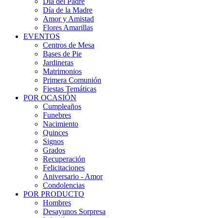
Día del Padre
Día de la Madre
Amor y Amistad
Flores Amarillas
EVENTOS
Centros de Mesa
Bases de Pie
Jardineras
Matrimonios
Primera Comunión
Fiestas Temáticas
POR OCASIÓN
Cumpleaños
Funebres
Nacimiento
Quinces
Signos
Grados
Recuperación
Felicitaciones
Aniversario - Amor
Condolencias
POR PRODUCTO
Hombres
Desayunos Sorpresa