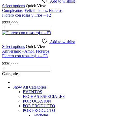
girasoles
Add to wishlist
y
Select options
Quick View
globo
Cumpleaños
,
Felicitaciones
,
Floreros
-
Florero con rosas y lirios – F2
F1
$
225,000
cantidad
Florero
con
rosas
y
Add to wishlist
lirios
Select options
Quick View
-
Aniversario - Amor
,
Floreros
F2
Florero con rosas rojas – F3
cantidad
$
330,000
Florero
con
Categories
rosas
rojas
-
Show All Categories
F3
EVENTOS
cantidad
FECHAS ESPECIALES
POR OCASIÓN
POR PRODUCTO
POR PRODUCTO
Anchetas