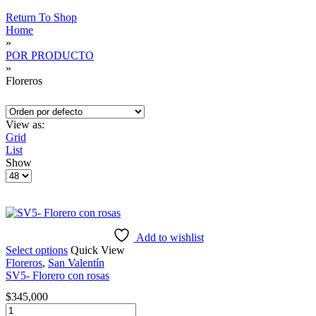
Return To Shop
Home
»
POR PRODUCTO
»
Floreros
View as:
Grid
List
Show
Products
per
page
Add to wishlist
Select options
Quick View
Floreros
,
San Valentín
SV5- Florero con rosas
$
345,000
SV5-