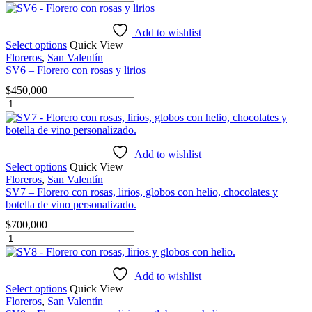
Florero
con
rosas
Add to wishlist
cantidad
Select options
Quick View
Floreros
,
San Valentín
SV6 – Florero con rosas y lirios
$
450,000
SV6
-
Florero
con
rosas
Add to wishlist
y
Select options
Quick View
lirios
Floreros
,
San Valentín
cantidad
SV7 – Florero con rosas, lirios, globos con helio, chocolates y
botella de vino personalizado.
$
700,000
SV7
-
Florero
con
Add to wishlist
rosas,
Select options
Quick View
lirios,
Floreros
,
San Valentín
globos