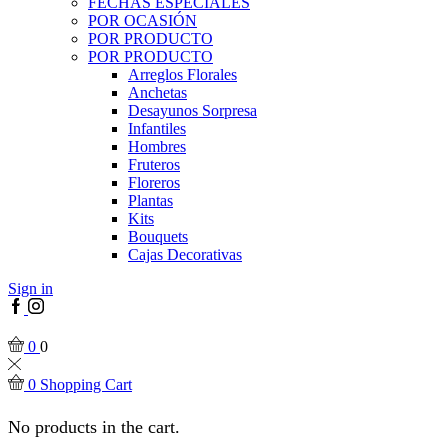
FECHAS ESPECIALES
POR OCASIÓN
POR PRODUCTO
POR PRODUCTO
Arreglos Florales
Anchetas
Desayunos Sorpresa
Infantiles
Hombres
Fruteros
Floreros
Plantas
Kits
Bouquets
Cajas Decorativas
Sign in
Facebook
Instagram
0
0
0
Shopping Cart
No products in the cart.