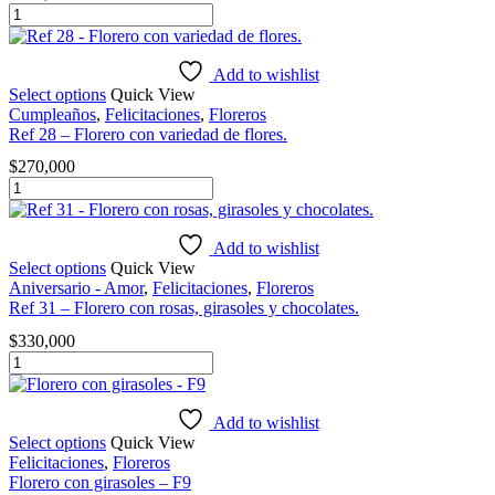
Ref
27
-
Florero
Add to wishlist
con
Select options
Quick View
rosas
Cumpleaños
,
Felicitaciones
,
Floreros
y
Ref 28 – Florero con variedad de flores.
lirios.
$
270,000
cantidad
Ref
28
-
Florero
Add to wishlist
con
Select options
Quick View
variedad
Aniversario - Amor
,
Felicitaciones
,
Floreros
de
Ref 31 – Florero con rosas, girasoles y chocolates.
flores.
$
330,000
cantidad
Ref
31
-
Florero
Add to wishlist
con
Select options
Quick View
rosas,
Felicitaciones
,
Floreros
girasoles
Florero con girasoles – F9