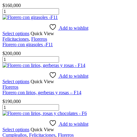
y
$
160,000
chocolates.
Florero
cantidad
con
girasoles
-
Add to wishlist
F9
Select options
Quick View
cantidad
Felicitaciones
,
Floreros
Florero con girasoles -F11
$
200,000
Florero
con
girasoles
-
Add to wishlist
F11
Select options
Quick View
cantidad
Floreros
Florero con lirios, gerberas y rosas – F14
$
190,000
Florero
con
lirios,
gerberas
Add to wishlist
y
Select options
Quick View
rosas
Cumpleaños
,
Felicitaciones
,
Floreros