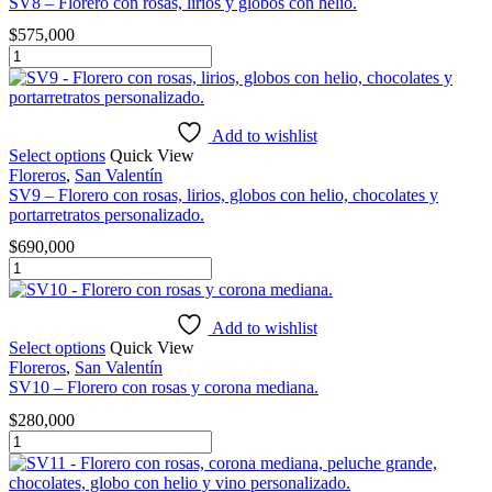
SV8 – Florero con rosas, lirios y globos con helio.
con
$
575,000
helio,
SV8
chocolates
-
y
Florero
botella
con
de
rosas,
Add to wishlist
vino
lirios
Select options
Quick View
personalizado.
y
Floreros
,
San Valentín
cantidad
globos
SV9 – Florero con rosas, lirios, globos con helio, chocolates y
con
portarretratos personalizado.
helio.
$
690,000
cantidad
SV9
-
Florero
con
Add to wishlist
rosas,
Select options
Quick View
lirios,
Floreros
,
San Valentín
globos
SV10 – Florero con rosas y corona mediana.
con
$
280,000
helio,
SV10
chocolates
-
y
Florero
portarretratos