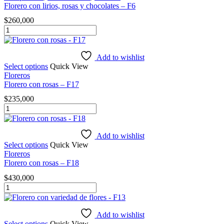
-
Florero con lirios, rosas y chocolates – F6
F14
$
260,000
cantidad
Florero
con
lirios,
rosas
Add to wishlist
y
Select options
Quick View
chocolates
Floreros
-
Florero con rosas – F17
F6
$
235,000
cantidad
Florero
con
rosas
-
Add to wishlist
F17
Select options
Quick View
cantidad
Floreros
Florero con rosas – F18
$
430,000
Florero
con
rosas
-
Add to wishlist
F18
Select options
Quick View