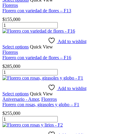
cantidad
Floreros
Florero con variedad de flores – F13
$
155,000
Florero
con
variedad
de
Add to wishlist
flores
Select options
Quick View
-
Floreros
F13
Florero con variedad de flores – F16
cantidad
$
285,000
Florero
con
variedad
de
Add to wishlist
flores
Select options
Quick View
-
Aniversario - Amor
,
Floreros
F16
Florero con rosas, girasoles y globo – F1
cantidad
$
255,000
Florero
con
rosas,