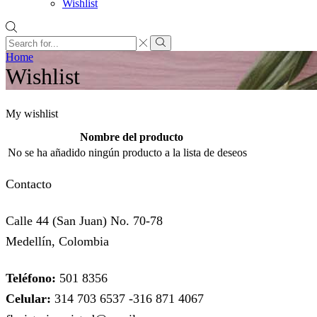
Wishlist
Search
input
Search
Home
Wishlist
My wishlist
Nombre del producto
No se ha añadido ningún producto a la lista de deseos
Contacto
Calle 44 (San Juan) No. 70-78
Medellín, Colombia
Teléfono:
501 8356
Celular:
314 703 6537 -316 871 4067