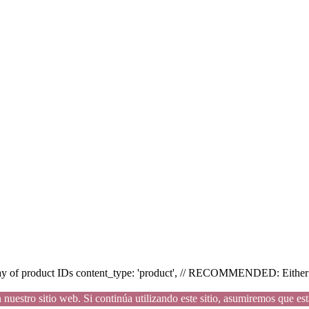
array of product IDs content_type: 'product', // RECOMMENDED: Either 
uestro sitio web. Si continúa utilizando este sitio, asumiremos que está 