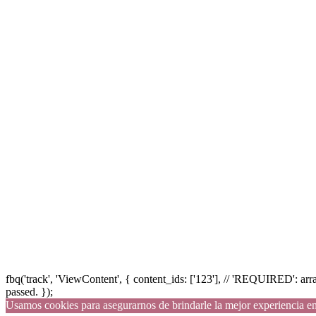
fbq('track', 'ViewContent', { content_ids: ['123'], // 'REQUIRED': 
passed. });
Usamos cookies para asegurarnos de brindarle la mejor experiencia en n