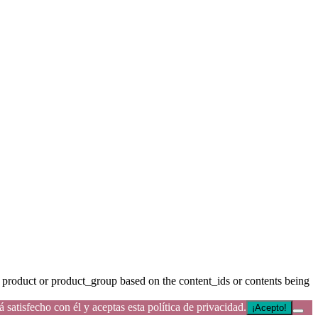
product or product_group based on the content_ids or contents being
satisfecho con él y aceptas esta política de privacidad.
¡Acepto!