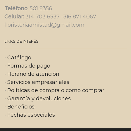
y
Teléfono:
501 8356
frutas
Celular:
314 703 6537 -316 871 4067
cantidad
floristeriaamistad@gmail.com
LINKS DE INTERÉS
•
Catálogo
•
Formas de pago
•
Horario de atención
•
Servicios empresariales
•
Políticas de compra o como comprar
•
Garantía y devoluciones
•
Beneficios
•
Fechas especiales