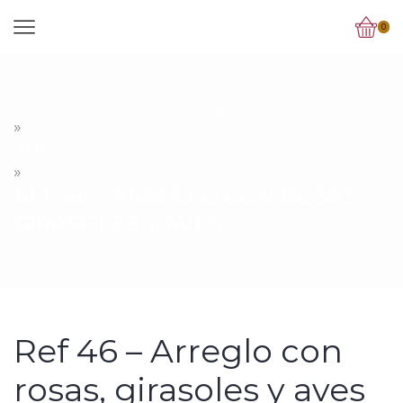
0
HOME
»
TIENDA
»
REF 46 – ARREGLO CON ROSAS,
GIRASOLES Y AVES
Ref 46 – Arreglo con
rosas, girasoles y aves