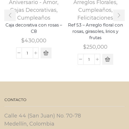
Aniversario - Amor
,
Arreglos Florales
,
Cajas Decorativas
,
Cumpleaños
,
Cumpleaños
Felicitaciones
Caja decorativa con rosas –
Ref 53 – Arreglo floral con
C8
rosas, girasoles, lirios y
frutas
$
430,000
$
250,000
Caja
Ref
decorativa
53
con
-
rosas
Arreglo
-
floral
C8
CONTACTO
con
cantidad
rosas,
Calle 44 (San Juan) No. 70-78
girasoles,
Medellín, Colombia
lirios