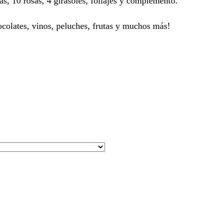
ras, 10 rosas, 4 girasoles, follajes y complemento.
colates, vinos, peluches, frutas y muchos más!