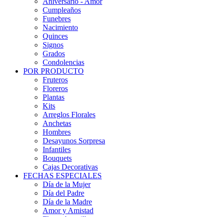
Aniversario - Amor
Cumpleaños
Funebres
Nacimiento
Quinces
Signos
Grados
Condolencias
POR PRODUCTO
Fruteros
Floreros
Plantas
Kits
Arreglos Florales
Anchetas
Hombres
Desayunos Sorpresa
Infantiles
Bouquets
Cajas Decorativas
FECHAS ESPECIALES
Día de la Mujer
Día del Padre
Día de la Madre
Amor y Amistad